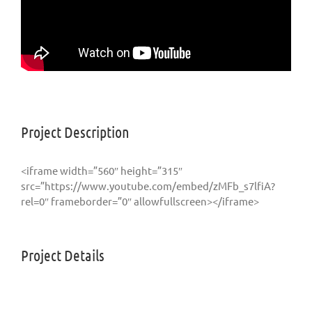
Project Description
<iframe width=”560″ height=”315″
src=”https://www.youtube.com/embed/zMFb_s7lfiA?
rel=0″ frameborder=”0″ allowfullscreen></iframe>
Project Details