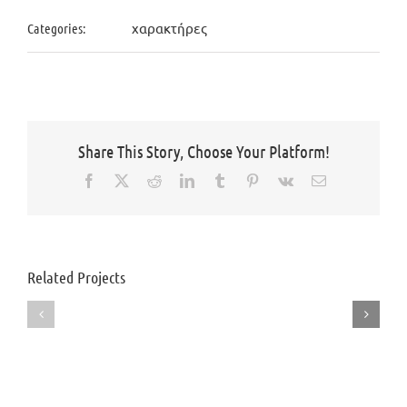
χαρακτήρες
Categories:
Share This Story, Choose Your Platform!
Facebook
X
Reddit
LinkedIn
Tumblr
Pinterest
Vk
Email
PUSS
Related Projects
RANGO
IN
–
BOOTS
Μεταγλώττιση
–
βασικού
Μεταγλώττιση
γυναικείου
πρωταγωνιστικ